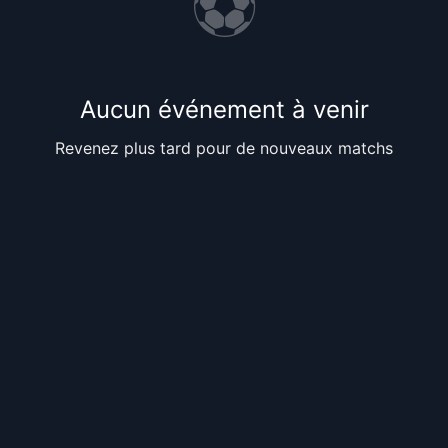
⚽
Aucun événement à venir
Revenez plus tard pour de nouveaux matchs