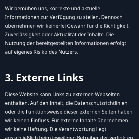
Wir bemühen uns, korrekte und aktuelle
Informationen zur Verfügung zu stellen. Dennoch
übernehmen wir keinerlei Gewähr für die Richtigkeit,
Zuverlässigkeit oder Aktualität der Inhalte. Die
Nutzung der bereitgestellten Informationen erfolgt
auf eigenes Risiko des Nutzers.
3. Externe Links
Diese Website kann Links zu externen Webseiten
enthalten. Auf den Inhalt, die Datenschutzrichtlinien
oder die Funktionsweise dieser externen Seiten haben
wir keinen Einfluss. Für externe Inhalte übernehmen
wir keine Haftung. Die Verantwortung liegt
ausschließlich beim jeweiligen Betreiber der verlinkten