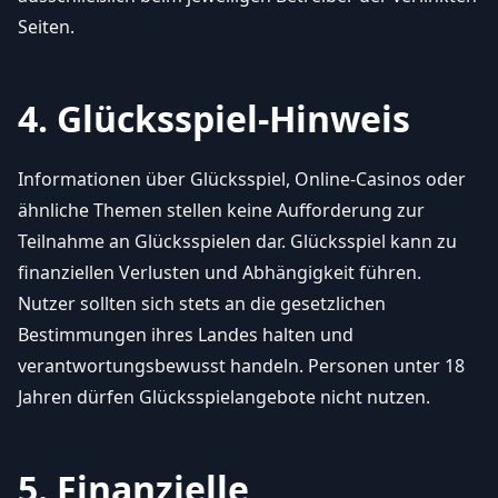
Seiten.
4. Glücksspiel-Hinweis
Informationen über Glücksspiel, Online-Casinos oder
ähnliche Themen stellen keine Aufforderung zur
Teilnahme an Glücksspielen dar. Glücksspiel kann zu
finanziellen Verlusten und Abhängigkeit führen.
Nutzer sollten sich stets an die gesetzlichen
Bestimmungen ihres Landes halten und
verantwortungsbewusst handeln. Personen unter 18
Jahren dürfen Glücksspielangebote nicht nutzen.
5. Finanzielle