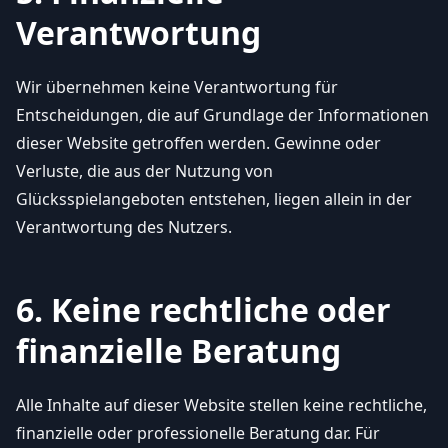
Verantwortung
Wir übernehmen keine Verantwortung für
Entscheidungen, die auf Grundlage der Informationen
dieser Website getroffen werden. Gewinne oder
Verluste, die aus der Nutzung von
Glücksspielangeboten entstehen, liegen allein in der
Verantwortung des Nutzers.
6. Keine rechtliche oder
finanzielle Beratung
Alle Inhalte auf dieser Website stellen keine rechtliche,
finanzielle oder professionelle Beratung dar. Für